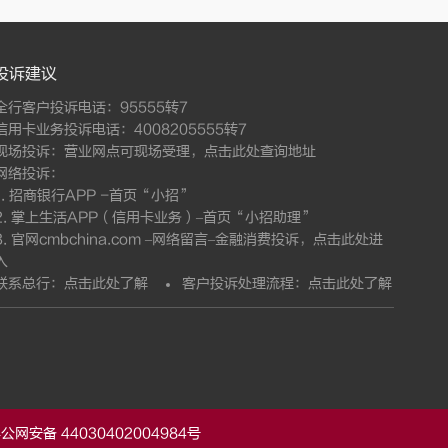
投诉建议
全行客户投诉电话：95555转7
信用卡业务投诉电话：4008205555转7
现场投诉：营业网点可现场受理，
点击此处查询地址
网络投诉：
1. 招商银行APP -首页“小招”
2. 掌上生活APP（信用卡业务）–首页“小招助理”
3. 官网cmbchina.com –网络留言–金融消费投诉，
点击此处进
入
联系总行：
点击此处了解
客户投诉处理流程：
点击此处了解
公网安备 44030402004984号