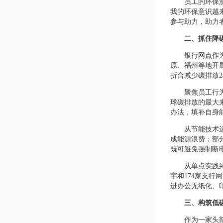
员工的环保
我的环保意识越来
参与助力，助力
二、抓住降碳
银行网点作为
原、福州等地开展
折合减少碳排放2
聚焦员工行
球碳排放的最大
办法，填补自身
从节能技术
成能源浪费；部
既可避免强制断
从单点实践
宇和174家支行
进办公无纸化、
三、
构筑低
作为一家头