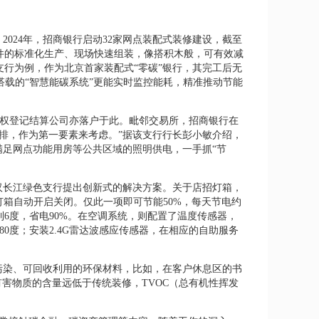
024年，招商银行启动32家网点装配式装修建设，截至
件的标准化生产、现场快速组装，像搭积木般，可有效减
行为例，作为北京首家装配式“零碳”银行，其完工后无
点搭载的“智慧能碳系统”更能实时监控能耗，精准推动节能
放权登记结算公司亦落户于此。毗邻交易所，招商银行在
排，作为第一要素来考虑。”据该支行行长彭小敏介绍，
满足网点功能用房等公共区域的照明供电，一手抓“节
汉长江绿色支行提出创新式的解决方案。关于店招灯箱，
灯箱自动开启关闭。仅此一项即可节能50%，每天节电约
到6度，省电90%。在空调系统，则配置了温度传感器，
0度；安装2.4G雷达波感应传感器，在相应的自助服务
污染、可回收利用的环保材料，比如，在客户休息区的书
害物质的含量远低于传统装修，TVOC（总有机性挥发