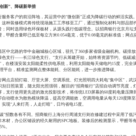
微创新”、降碳新举措
行服务客户的前沿阵地，其运营中的“微创新”正成为降碳行动的鲜活实践。2
家。这种装修模式将传统现场施工工序移至工厂，通过预制化材料与部品部
音；同时选用绿色环保板材，从源头践行低碳理念。以招商银行北京月坛支
，甲醛含量即已低至每立方米0.054毫克，优于0.08毫克的标准值；网
昌区中北路的华中金融城核心区域，驻扎了360多家省级金融机构。碳排
绿色支行——长江绿色支行。“支行从筹建开始，始终将资源节约、低碳减
源”，在楼顶安装太阳能柔性供电系统，利用太阳能每天储电约15度，完全
管理平台，精准监测网点整体能耗、分区能耗，进一步推进降碳。
行网点店招灯箱、厅堂大屏、空调系统、灯光照明四大耗电“集中区”，武
能识别日照装置，随太阳光照强弱，醒目的“招商银行”店招自动调节亮度，
屏，支行使用更先进的激光投影技术，将传统LED屏幕的60度耗电量压降
自动喷水为散热模块降温，提高空调能效，空调用电量从每天120度降至8
实现“人来灯亮，人走灯暗”，日均省电15度。
降碳”招数各有不同。招商银行上海分行周浦支行则在修建过程中采用了低
非木材，办公区铺设的经久耐用的SPC地板。装修后的检测显示，甲醛等有
5%。