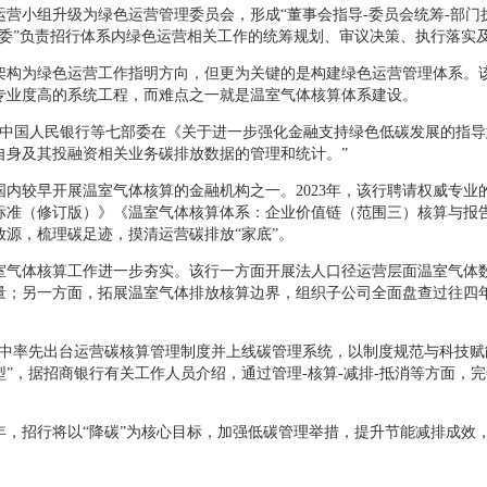
运营小组升级为绿色运营管理委员会，形成“董事会指导-委员会统筹-部门
运委”负责招行体系内绿色运营相关工作的统筹规划、审议决策、执行落实
架构为绿色运营工作指明方向，但更为关键的是构建绿色运营管理体系。
专业度高的系统工程，而难点之一就是温室气体核算体系建设。
3月，中国人民银行等七部委在《关于进一步强化金融支持绿色低碳发展的指导
自身及其投融资相关业务碳排放数据的管理和统计。”
国内较早开展温室气体核算的金融机构之一。2023年，该行聘请权威专
标准（修订版）》《温室气体核算体系：企业价值链（范围三）核算与报告标
放源，梳理碳足迹，摸清运营碳排放“家底”。
，温室气体核算工作进一步夯实。该行一方面开展法人口径运营层面温室气
量；另一方面，拓展温室气体排放核算边界，组织子公司全面盘查过往四
业中率先出台运营碳核算管理制度并上线碳管理系统，以制度规范与科技
型”，据招商银行有关工作人员介绍，通过管理-核算-减排-抵消等方面，
25年，招行将以“降碳”为核心目标，加强低碳管理举措，提升节能减排成