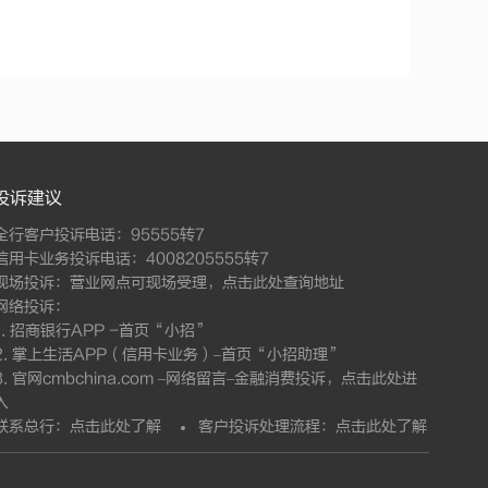
投诉建议
全行客户投诉电话：95555转7
信用卡业务投诉电话：4008205555转7
现场投诉：营业网点可现场受理，
点击此处查询地址
网络投诉：
1. 招商银行APP -首页“小招”
2. 掌上生活APP（信用卡业务）–首页“小招助理”
3. 官网cmbchina.com –网络留言–金融消费投诉，
点击此处进
入
联系总行：
点击此处了解
客户投诉处理流程：
点击此处了解