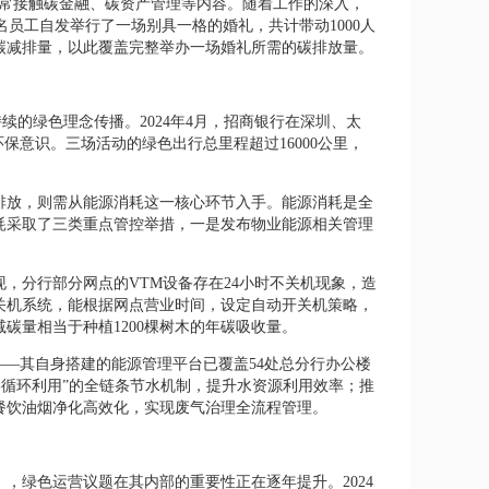
经常接触碳金融、碳资产管理等内容。随着工作的深入，
名员工自发举行了一场别具一格的婚礼，共计带动1000人
克碳减排量，以此覆盖完整举办一场婚礼所需的碳排放量。
续的绿色理念传播。2024年4月，招商银行在深圳、太
保意识。三场活动的绿色出行总里程超过16000公里，
排放，则需从能源消耗这一核心环节入手。能源消耗是全
能耗采取了三类重点管控举措，一是发布物业能源相关管理
，分行部分网点的VTM设备存在24小时不关机现象，造
关机系统，能根据网点营业时间，设定自动开关机策略，
碳量相当于种植1200棵树木的年碳吸收量。
——其自身搭建的能源管理平台已覆盖54处总分行办公楼
控-循环利用”的全链条节水机制，提升水资源利用效率；推
餐饮油烟净化高效化，实现废气治理全流程管理。
，绿色运营议题在其内部的重要性正在逐年提升。2024