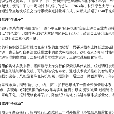
意识也随之提高，“工作当中，我主要负责绿色金融客群的获取和经营，
越强，便萌生了办一场‘碳中和’婚礼的想法。”2024年，长江绿色支行一
者通过乘坐地铁或公交出行累积碳减排量等方式，向新人捐赠了1340千
治理“牛鼻子”
银行体系内的“毛细血管”，微小单元的“绿色氛围”实际上源自企业内部持
以“绿色出行，咖啡等你领”为主题的绿色出行活动，鼓励员工提升绿色环
48.13千克二氧化碳当量。
为的绿色实践是招行推动低碳转型的生动缩影；而要从根本上降低运营碳
来源，也是招行自身运营碳排放中的最大构成部分。该行在2024年针对
能源管理制度空白；二是推进节能技术运用；三是推进精细化管理。
运用的具体实践来看，招商银行上海分行的探索颇具代表性。经过调研发现
分网点则强制断电关机，可能影响设备寿命。通过技术攻关推出的智能开
电损伤设备，又能显著降低待机能耗，据测算，通过这一微创新举措，年减
到系统布局，围绕“能、水、纸、废”，招行已形成了一套全资源管理体系
网点，实现电力消耗数据的自动收集与实时监测；形成“源头减量-过程管
印章电子化、报销无纸化等举措，降低纸张消耗；推进车辆排放减量化、
碳管理“全体系”
部股份制商业银行，招商银行已连续第五年对外披露《环境信息披露报告》